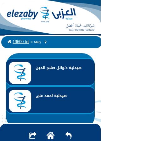
Marj
19600.tel
»
صيدلية د/وائل صلاح الدين
صيدلية احمد على