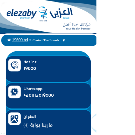
Contact The Branch
19600.tel
»
Hotline
19600
Whatsapp
+201113619600
العنوان
مارينا بوابة (4)