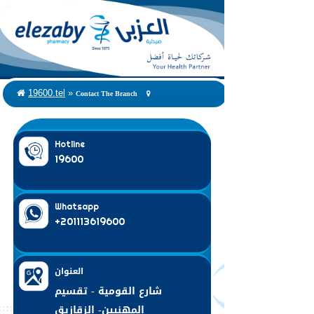
Contact The Branch
19600.tel
»
Hotline
19600
Whatsapp
+201113619600
العنوان
شارع القومية - تقسيم
المهنيين- الزقازيق