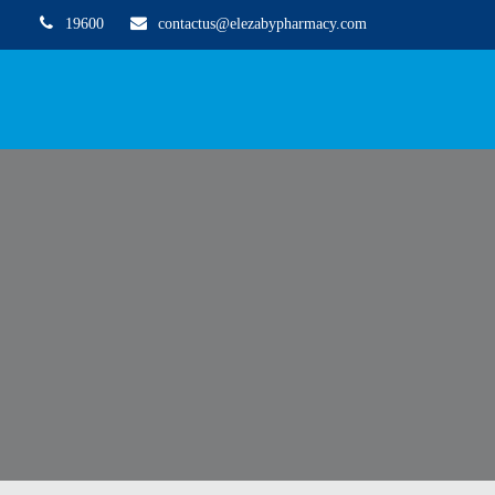
19600
contactus@elezabypharmacy.com