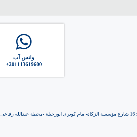
واتس آب
+201113619600
ه رفاعى -المرج