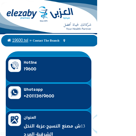
Contact The Branch
19600.tel
»
Hotline
19600
Whatsapp
+201113619600
العنوان
13ش مصنع النسيج-عزبة النخل
الشرقية-المرج